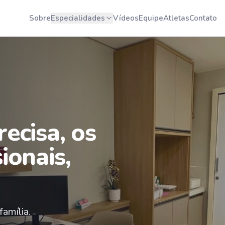
Sobre
Especialidades
Vídeos
Equipe
Atletas
Contato
ecisa, os
ionais,
amília.